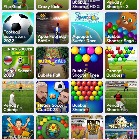
Bubble
Penalty
Flip Goal
Crazy Kick
Shooter HD 2
Shooters 3
Football
Superstars
Apex Football
Aquapark
Bubble
2022
Battle
Surfer Race
Shooter Saga
Finger Soccer
Bubble
Orange
2020
Bubble Fall
Shooter Free
Bubbles
Penalty
Heads Soccer
Bubble
Penalty
Champ
Cup 2023
Shooter
Shooters