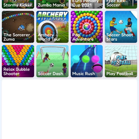
Euro Penalty
Free Kick
Stormy Kicker
Zumba Mania
Cup 2021
Soccer
The Sorcerer
Archery
Pop
Soccer Shoot
Zuma
World Tour
Adventure
Stars
Relax Bubble
Shooter
Soccer Dash
Music Rush
Play Football