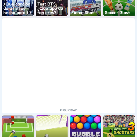
¿Qué canción
Test BTS:
de BTS fue
¿Qué tipo de
hecha para ti?
fan eres?
Fierce Shot
Soccer Blast