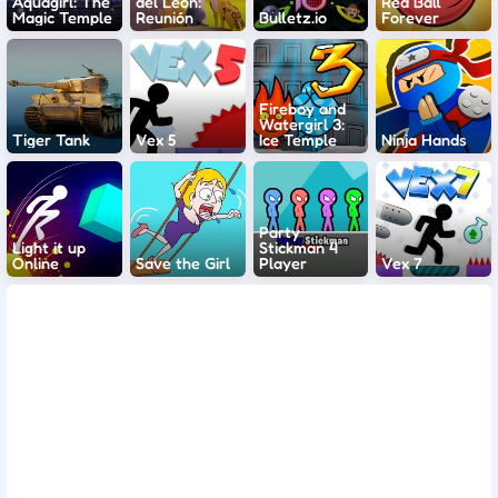
Aquagirl: The
del León:
Red Ball
Magic Temple
Reunión
Bulletz.io
Forever
Fireboy and
Watergirl 3:
Tiger Tank
Vex 5
Ice Temple
Ninja Hands
Party
Light it up
Stickman 4
Online
Save the Girl
Player
Vex 7