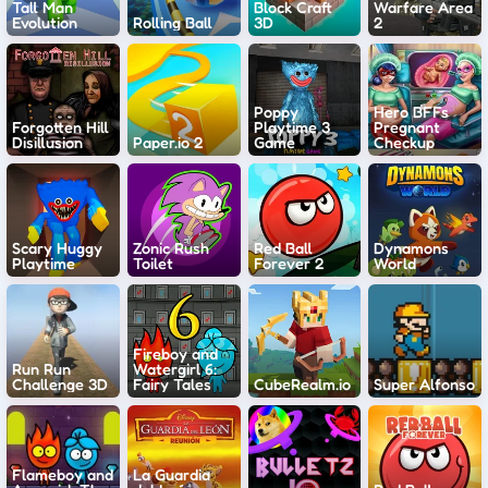
Tall Man
Block Craft
Warfare Area
Evolution
Rolling Ball
3D
2
Poppy
Hero BFFs
Forgotten Hill
Playtime 3
Pregnant
Disillusion
Paper.io 2
Game
Checkup
Scary Huggy
Zonic Rush
Red Ball
Dynamons
Playtime
Toilet
Forever 2
World
Fireboy and
Run Run
Watergirl 6:
Challenge 3D
Fairy Tales
CubeRealm.io
Super Alfonso
Flameboy and
La Guardia