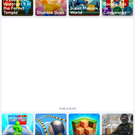
Watergirl 1: In
Google: Isla
the Forest
Super Maksim
de
Temple
Stumble Guys
World
Campeones