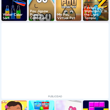
Fireboy and
Pou Jigsaw
Watergirl 2: In
Water Color
Puzzle
My Pou
the Light
Sort
Collection
Virtual Pet
Temple