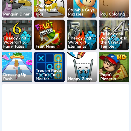
Coloring
Games for
Stumble Guys
Penguin Diner
Kids
Puzzles
Pou Coloring
Fireboy and
Fireboy and
Fireboy and
Watergirl 4: In
Watergirl 6:
Watergirl 5:
the Crystal
Fairy Tales
Fruit Ninja
Elements
Temple
Tres en Raya:
Dressing Up
Tic Tac Toe
Papa's
Rush
Master
Happy Glass
Pizzeria