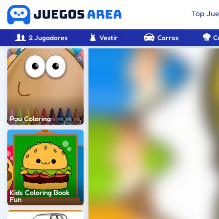
Top Ju
2 Jugadores
Vestir
Carros
C
Pou Coloring
Kids Coloring Book
Fun