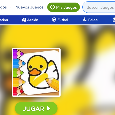
egos
•
Nuevos Juegos
Mis Juegos
ocina
Acción
Fútbol
Pelea
CONTINUAR
JUGAR