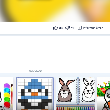
Informar Error
33
11