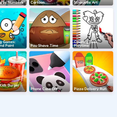
ng by Numbers
Cartoon
Silhouette Art
ng Games:
Coloring Book
nd Paint
Pou Shave Time
Playtime
Kids Burger
Phone Case DIY
Pizza Delivery Run