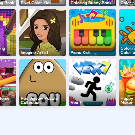
ng Book
Pixel Color Kids
Coloring Bunny Book
Colori
ing
Colori
g
Imagine Artist
Piano Kids
Color a
 Home
Pou Jigsaw Puzzle
Happy 
Collection
Vex 7
Maker