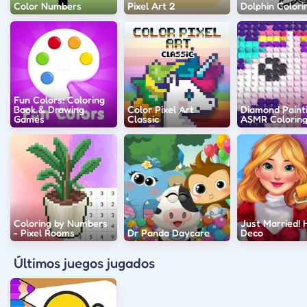
Color Numbers
Pixel Art 2
Dolphin Colori
Fun Colors: Coloring
Book & Drawing
Color Pixel Art
Diamond Paint
Games
Classic
ASMR Colorin
Coloring by Numbers
Just Married!
- Pixel Rooms
Dr Panda Daycare
Deco
Últimos juegos jugados