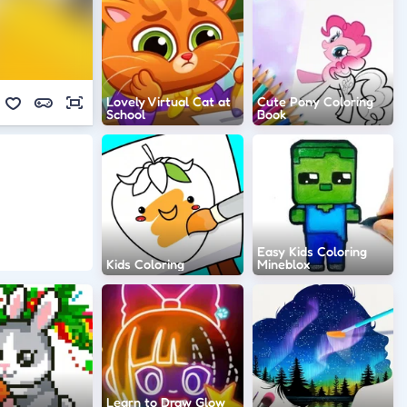
Lovely Virtual Cat at
Cute Pony Coloring
School
Book
Easy Kids Coloring
Kids Coloring
Mineblox
Learn to Draw Glow