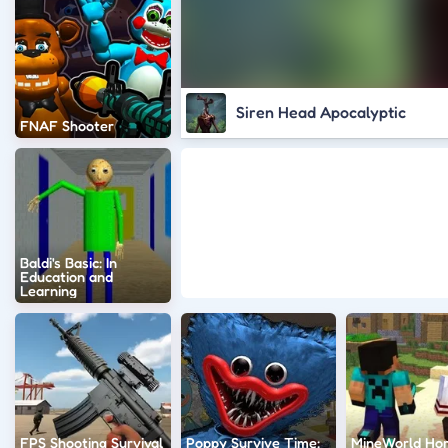
Siren Head Apocalyptic
FNAF Shooter
Baldi's Basic: In
Education and
Learning
FPS Shooting Survival
Poppy Survive Time:
MineWorld Hor