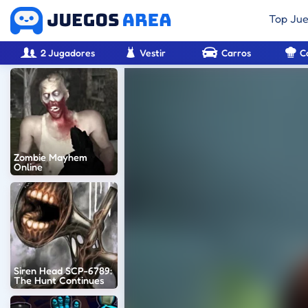
Top Ju
2 Jugadores
Vestir
Carros
C
Zombie Mayhem
Online
Siren Head SCP-6789:
The Hunt Continues