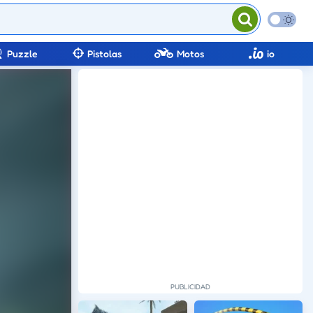
Puzzle
Pistolas
Motos
io