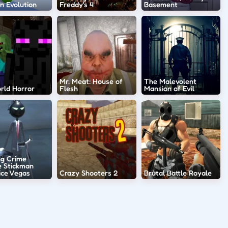
n Evolution
Freddy's 4
Basement
Mr. Meat: House of
The Malevolent
rld Horror
Flesh
Mansion of Evil
g Crime
e Stickman
ice Vegas
Crazy Shooters 2
Brutal Battle Royale