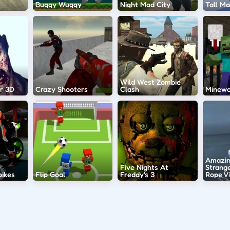
Buggy Wuggy
Night Mad City
Tall Ma
Wild West Zombie
r 3D
Crazy Shooters
Clash
Minewo
Amazin
Five Nights At
Strang
ikes
Flip Goal
Freddy's 3
Rope V