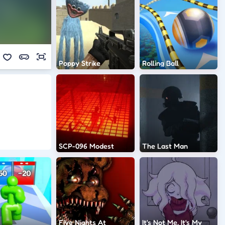
Poppy Strike
Rolling Ball
SCP-096 Modest
The Last Man
Five Nights At
It's Not Me, It's My