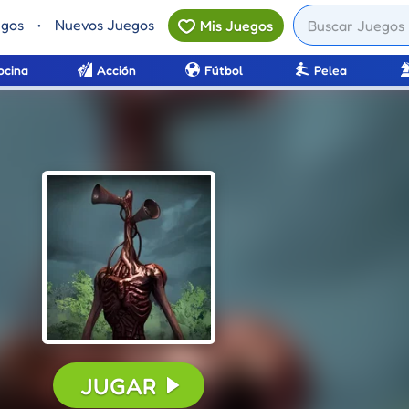
egos
•
Nuevos Juegos
Mis Juegos
ocina
Acción
Fútbol
Pelea
JUGAR