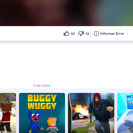
Informar Error
47
13
ror: