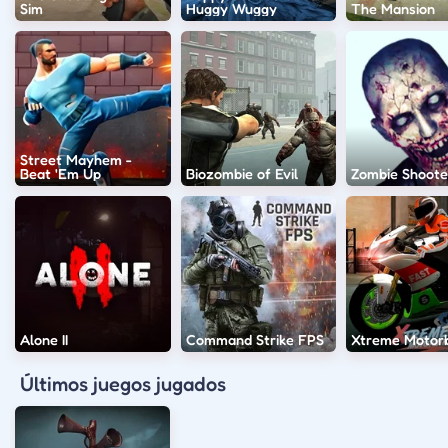
Sim
Huggy Wuggy
The Mansion
Street Mayhem -
Beat 'Em Up
Biozombie of Evil
Zombie Shoote
Alone II
Command Strike FPS
Xtreme Motorb
Últimos juegos jugados