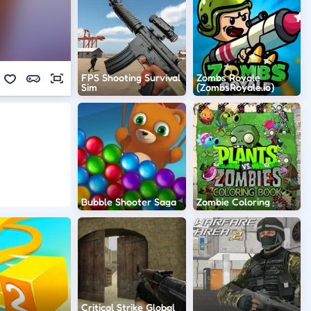
FPS Shooting Survival
Zombs Royale
Sim
(ZombsRoyale.io)
Bubble Shooter Saga
Zombie Coloring
Critical Strike Global