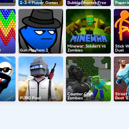
2-3-4 Player Games
Bubble Shooter Free
Paper.i
Minewar: Soldiers vs
Stick Wa
3
Gun Mayhem 2
Zombies
Duel
Counter Craft
Street
PUBG Pixel
Zombies
Beat '