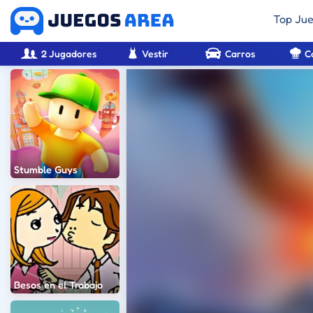
Top Ju
2 Jugadores
Vestir
Carros
C
Stumble Guys
Besos en el Trabajo