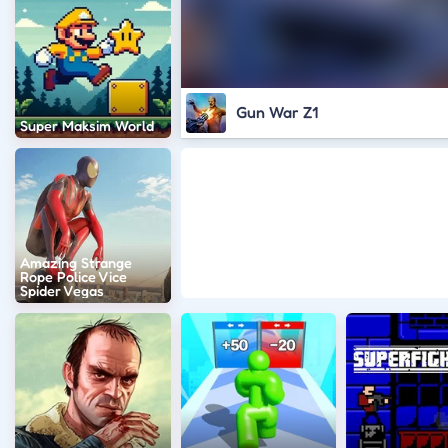
Gun War Z1
Super Maksim World
Amazing Strange
Rope Police Vice
Spider Vegas