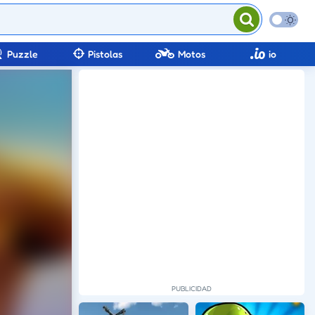
Puzzle
Pistolas
Motos
io