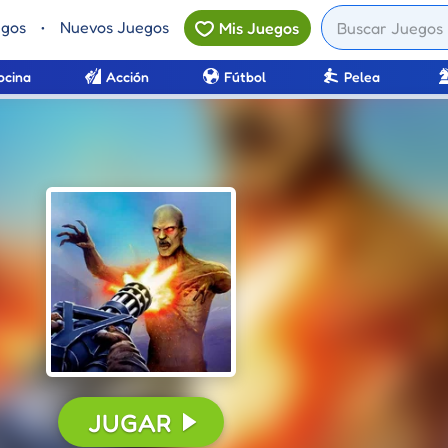
egos
•
Nuevos Juegos
Mis Juegos
ocina
Acción
Fútbol
Pelea
JUGAR