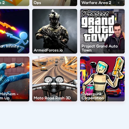
o 2
Ops
Warfare Area 2
r: Infinity
Project Grand Auto
ArmedForces.io
Town
 Mayhem -
Cyberpunk:
Em Up
Moto Road Rash 3D
Corporation