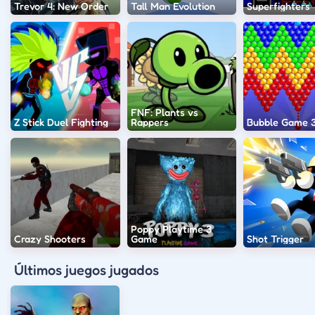
Trevor 4: New Order
Tall Man Evolution
Superfighters
FNF: Plants vs
Z Stick Duel Fighting
Rappers
Bubble Game 
Poppy Playtime 3
Crazy Shooters
Game
Shot Trigger
Últimos juegos jugados