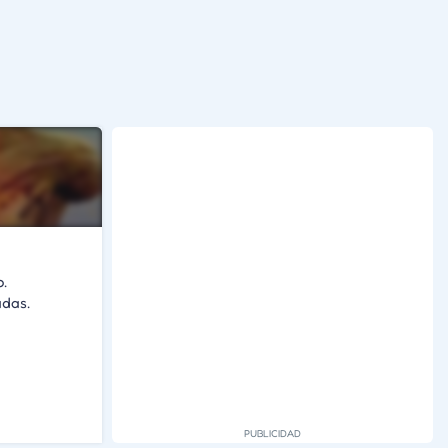
o.
adas.