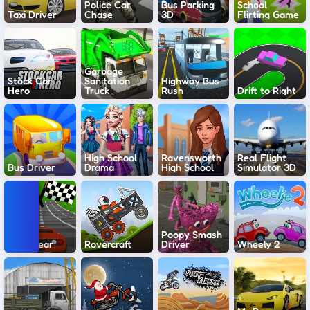
Police Car
Bus Parking
School
Taxi Driver
Chase
3D
Flirting Game
Garbage
Stock Car
Sanitation
Highway Bus
Hero
Truck
Rush
Drift to Right
High School
Ravensworth
Real Flight
Bus Driver
Drama
High School
Simulator 3D
Poopy Smash
Free Gear
Rovercraft
Driver
Wheely 2