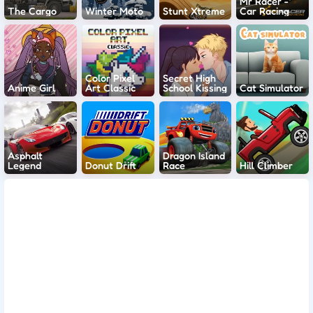
Mr Racer -
The Cargo
Winter Moto
Stunt Xtreme
Car Racing
Color Pixel
Secret High
Anime Girl
Art Classic
School Kissing
Cat Simulator
Asphalt
Dragon Island
Legend
Donut Drift
Race
Hill Climber