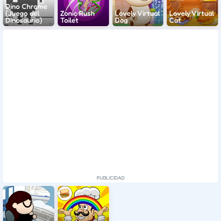
Dino Chrome
(Juego del
Zonic Rush
Lovely Virtual
Lovely Virtual
Dinosaurio)
Toilet
Dog
Cat