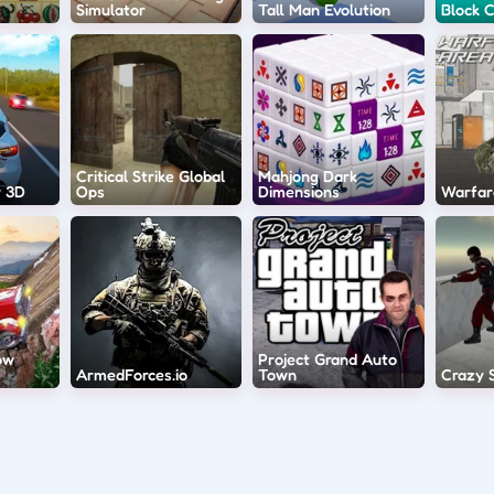
Simulator
Tall Man Evolution
Block C
Critical Strike Global
Mahjong Dark
r 3D
Ops
Dimensions
Warfar
ow
Project Grand Auto
ArmedForces.io
Town
Crazy 