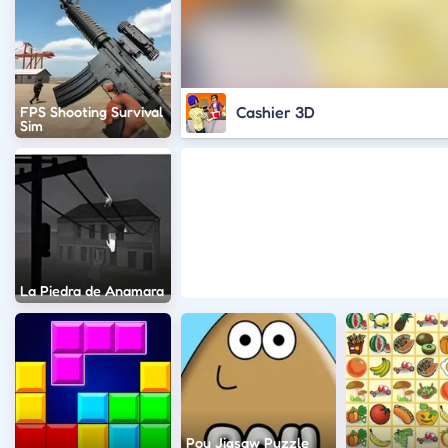
Cashier 3D
FPS Shooting Survival
Sim
La Piedra de Anamara
Pou Jigsaw Puzzle