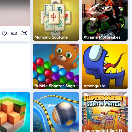
Mahjong Solitaire
Xtreme Motorbikes
Bubble Shooter Saga
Amongus.io
Supermarket Sort N