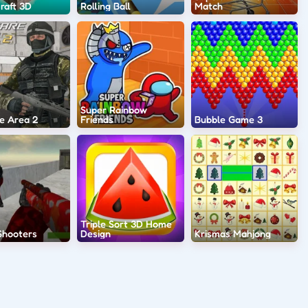
raft 3D
Rolling Ball
Match
Super Rainbow
e Area 2
Friends
Bubble Game 3
Triple Sort 3D Home
Shooters
Design
Krismas Mahjong