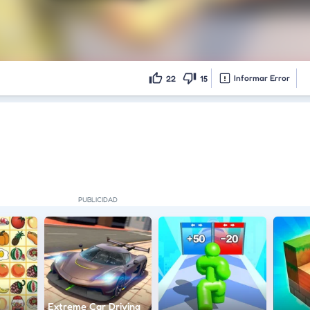
Informar Error
22
15
Extreme Car Driving