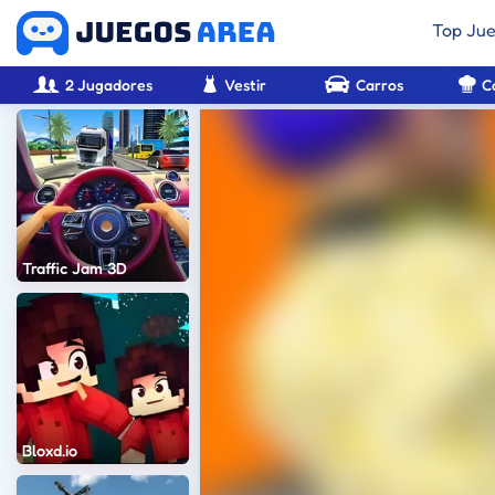
Top Ju
2 Jugadores
Vestir
Carros
C
Traffic Jam 3D
Bloxd.io