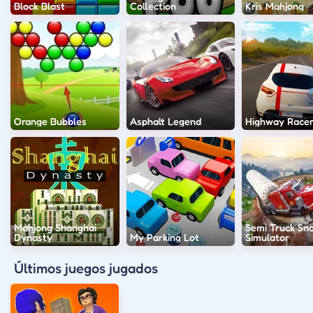
Block Blast
Collection
Kris Mahjong
Orange Bubbles
Asphalt Legend
Highway Race
Mahjong Shanghai
Semi Truck Sn
Dynasty
My Parking Lot
Simulator
Últimos juegos jugados