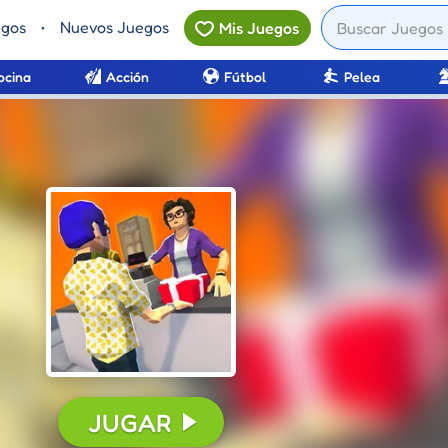
egos
•
Nuevos Juegos
Mis Juegos
ocina
Acción
Fútbol
Pelea
JUGAR